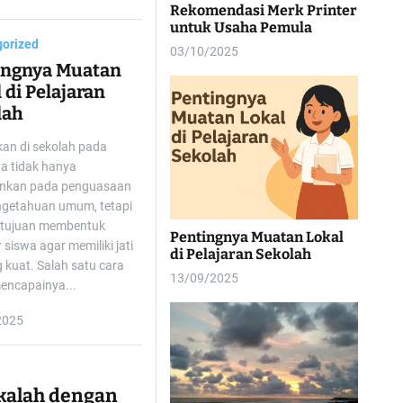
Rekomendasi Merk Printer
untuk Usaha Pemula
orized
03/10/2025
ingnya Muatan
 di Pelajaran
lah
kan di sekolah pada
a tidak hanya
nkan pada penguasaan
ngetahuan umum, tetapi
rtujuan membentuk
Pentingnya Muatan Lokal
 siswa agar memiliki jati
di Pelajaran Sekolah
g kuat. Salah satu cara
13/09/2025
encapainya...
2025
kalah dengan