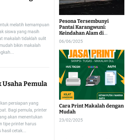
Pesona Tersembunyi
 untuk melatih kemampuan
Pantai Karangwuni:
yak siswa yang masih
Keindahan Alam di
 makalah tidaklah sulit
Kulonprogo
06/06/2025
 mudah bikin makalah
ngkah...
k Usaha Pemula
hkan persiapan yang
Cara Print Makalah dengan
at. Bagi pemula, printer
Mudah
 yang akan menentukan
23/02/2025
 tipe printer harus
hasil cetak...