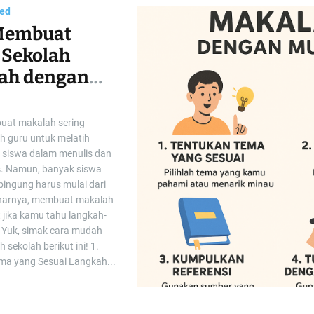
Uncategorized
Rekomendasi Merk
Printer untuk Usaha
Pemula
03/10/2025
Memulai usaha percetakan atau jasa
print membutuhkan persiapan yang
matang, salah satunya dalam memilih
printer yang tepat. Bagi pemula, printer
bukan sekadar alat cetak, tapi juga
investasi utama yang akan menentukan
kelancaran usaha. Oleh karena itu,
pemilihan merk dan tipe printer harus
disesuaikan dengan kebutuhan, budget,
serta kualitas hasil cetak...