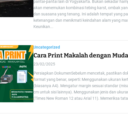
pantai-pantai lain di Yogyakarta. Bukan sekadar hamp
akan menemukan kombinasi tebing karst, ombak ya
dan suasana yang tenang. Ini adalah tempat yang pa
ketenangan dan menikmati keindahan alam yang masi
Keunikan...
Uncategorized
Cara Print Makalah dengan Mud
23/02/2025
Persiapkan DokumenSebelum mencetak, pastikan d
format yang benar, seperti: Menggunakan ukuran ker
(biasanya A4). Mengatur margin sesuai standar (misal
cm untuk sisi lainnya). Menggunakan jenis dan ukura
(Times New Roman 12 atau Arial 11). Memeriksa tata l