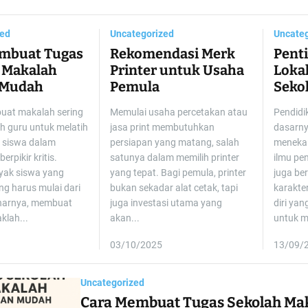
zed
Uncategorized
Uncateg
mbuat Tugas
Rekomendasi Merk
Pent
 Makalah
Printer untuk Usaha
Lokal
 Mudah
Pemula
Seko
at makalah sering
Memulai usaha percetakan atau
Pendidi
eh guru untuk melatih
jasa print membutuhkan
dasarny
siswa dalam
persiapan yang matang, salah
meneka
erpikir kritis.
satunya dalam memilih printer
ilmu pe
ak siswa yang
yang tepat. Bagi pemula, printer
juga be
g harus mulai dari
bukan sekadar alat cetak, tapi
karakter
narnya, membuat
juga investasi utama yang
diri yan
klah...
akan...
untuk m
03/10/2025
13/09/
Uncategorized
Cara Membuat Tugas Sekolah Ma