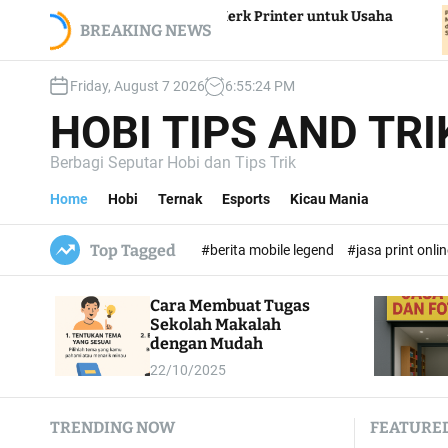
S
Merk Printer untuk Usaha
Pentingnya Muatan Lok
BREAKING NEWS
k
Sekolah
i
p
Friday, August 7 2026
6
:
55
:
26
PM
t
HOBI TIPS AND TRI
o
c
Berbagi Seputar Hobi dan Tips Trik
o
n
Home
Hobi
Ternak
Esports
Kicau Mania
t
e
Top Tagged
#berita mobile legend
#jasa print onli
n
t
Cara Membuat Tugas
Sekolah Makalah
dengan Mudah
22/10/2025
TRENDING NOW
FEATURE