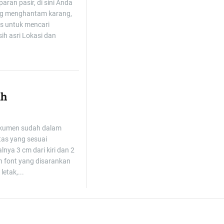
aran pasir, di sini Anda
ng menghantam karang,
s untuk mencari
h asri Lokasi dan
ah
okumen sudah dalam
tas yang sesuai
nya 3 cm dari kiri dan 2
n font yang disarankan
etak,...