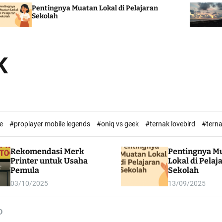
al di Pelajaran
Pesona Tersembunyi Pantai K
Keindahan Alam di Kulonprogo
K
ne
#proplayer mobile legends
#oniq vs geek
#ternak lovebird
#tern
Rekomendasi Merk
Pentingnya M
Printer untuk Usaha
Lokal di Pelaj
Pemula
Sekolah
03/10/2025
13/09/2025
D