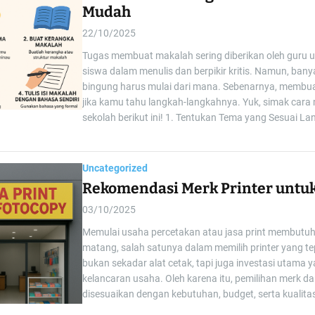
Mudah
22/10/2025
Tugas membuat makalah sering diberikan oleh guru
siswa dalam menulis dan berpikir kritis. Namun, ban
bingung harus mulai dari mana. Sebenarnya, membuat
jika kamu tahu langkah-langkahnya. Yuk, simak cara
sekolah berikut ini! 1. Tentukan Tema yang Sesuai La
Uncategorized
Rekomendasi Merk Printer untu
03/10/2025
Memulai usaha percetakan atau jasa print membutu
matang, salah satunya dalam memilih printer yang tep
bukan sekadar alat cetak, tapi juga investasi utama
kelancaran usaha. Oleh karena itu, pemilihan merk dan
disesuaikan dengan kebutuhan, budget, serta kualitas 