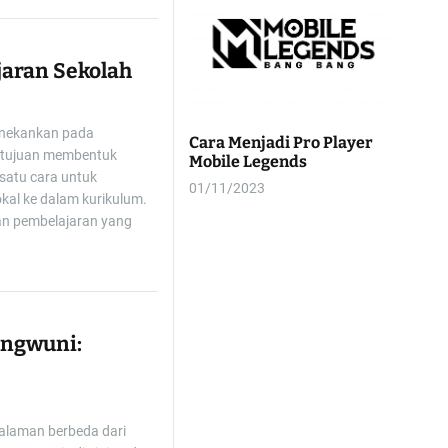
jaran Sekolah
enekankan pada
Cara Menjadi Pro Player
rtujuan membentuk
Mobile Legends
h satu cara untuk
01/11/2023
al ke dalam kurikulum.
an pembelajaran yang
angwuni:
alaman berbeda dari