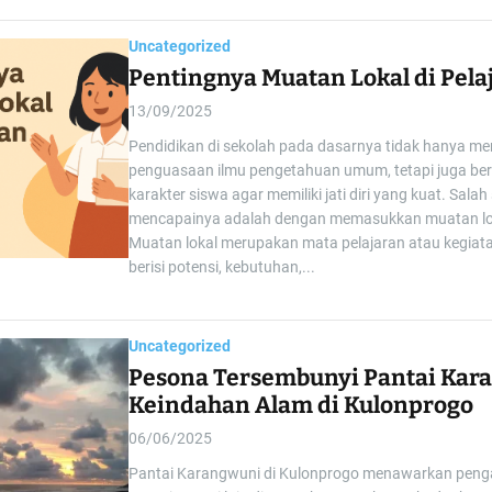
Uncategorized
Pentingnya Muatan Lokal di Pela
13/09/2025
Pendidikan di sekolah pada dasarnya tidak hanya m
penguasaan ilmu pengetahuan umum, tetapi juga be
karakter siswa agar memiliki jati diri yang kuat. Sala
mencapainya adalah dengan memasukkan muatan lok
Muatan lokal merupakan mata pelajaran atau kegiat
berisi potensi, kebutuhan,...
Uncategorized
Pesona Tersembunyi Pantai Kar
Keindahan Alam di Kulonprogo
06/06/2025
Pantai Karangwuni di Kulonprogo menawarkan peng