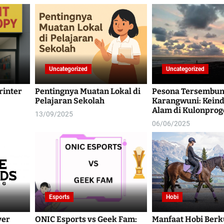
Uncategorized
Uncategorized
rinter
Pentingnya Muatan Lokal di
Pesona Tersembuny
Pelajaran Sekolah
Karangwuni: Kein
Alam di Kulonprog
13/09/2025
06/06/2025
Esports
Hobi
yer
ONIC Esports vs Geek Fam:
Manfaat Hobi Ber