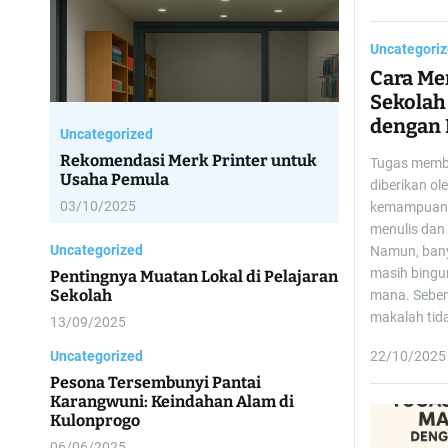
Uncategori
Cara Me
Sekolah
dengan
Uncategorized
Rekomendasi Merk Printer untuk
Tugas membu
Usaha Pemula
diberikan ol
03/10/2025
kemampuan 
menulis dan b
Uncategorized
Namun, bany
masih bingun
Pentingnya Muatan Lokal di Pelajaran
Sekolah
mana. Sebe
makalah tida
13/09/2025
Uncategorized
22/10/2025
Pesona Tersembunyi Pantai
Karangwuni: Keindahan Alam di
Kulonprogo
06/06/2025