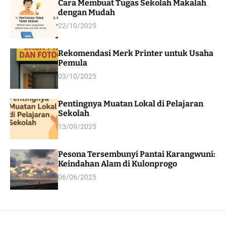
Cara Membuat Tugas Sekolah Makalah
m
dengan Mudah
o
d
22/10/2025
e
Rekomendasi Merk Printer untuk Usaha
Pemula
03/10/2025
Pentingnya Muatan Lokal di Pelajaran
Sekolah
13/09/2025
Pesona Tersembunyi Pantai Karangwuni:
Keindahan Alam di Kulonprogo
06/06/2025