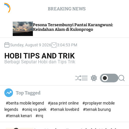
S
BREAKING NEWS
k
i
p
Pesona Tersembunyi Pantai Karangwuni:
Cara Pr
t
Keindahan Alam di Kulonprogo
o
c
Sunday, August 9 2026
3
:
04
:
54
PM
o
n
HOBI TIPS AND TRIK
t
Berbagi Seputar Hobi dan Tips Trik
e
n
t
S
M
S
S
h
e
w
e
u
n
i
a
Top Tagged
ff
u
t
r
l
c
c
#berita mobile legend
#jasa print online
#proplayer mobile
e
h
h
c
legends
#oniq vs geek
#ternak lovebird
#ternak burung
o
#ternak kenari
#rrq
l
o
r