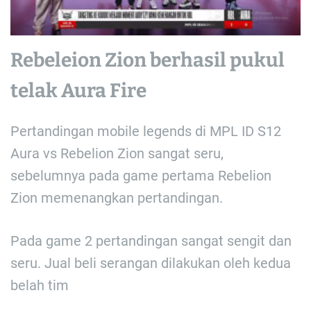
a
d
t
i
m
e
Rebeleion Zion berhasil pukul
telak Aura Fire
Pertandingan mobile legends di MPL ID S12
Aura vs Rebelion Zion sangat seru,
sebelumnya pada game pertama Rebelion
Zion memenangkan pertandingan.
Pada game 2 pertandingan sangat sengit dan
seru. Jual beli serangan dilakukan oleh kedua
belah tim