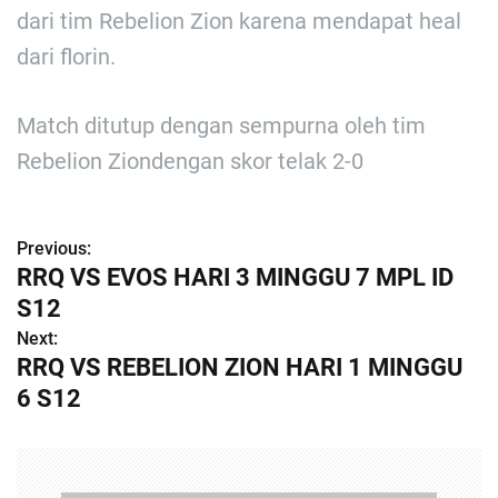
dari tim Rebelion Zion karena mendapat heal
dari florin.
Match ditutup dengan sempurna oleh tim
Rebelion Ziondengan skor telak 2-0
Previous:
P
RRQ VS EVOS HARI 3 MINGGU 7 MPL ID
o
S12
s
Next:
RRQ VS REBELION ZION HARI 1 MINGGU
t
6 S12
n
a