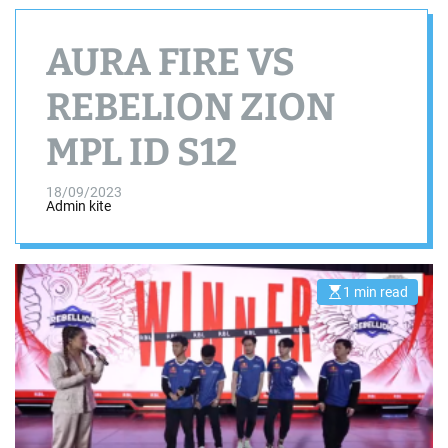
AURA FIRE VS
REBELION ZION
MPL ID S12
18/09/2023
Admin kite
1 min read
E
s
t
i
m
a
t
e
d
r
e