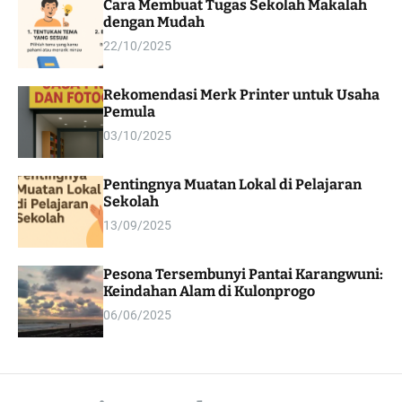
Cara Membuat Tugas Sekolah Makalah
m
dengan Mudah
o
d
22/10/2025
e
Rekomendasi Merk Printer untuk Usaha
Pemula
03/10/2025
Pentingnya Muatan Lokal di Pelajaran
Sekolah
13/09/2025
Pesona Tersembunyi Pantai Karangwuni:
Keindahan Alam di Kulonprogo
06/06/2025