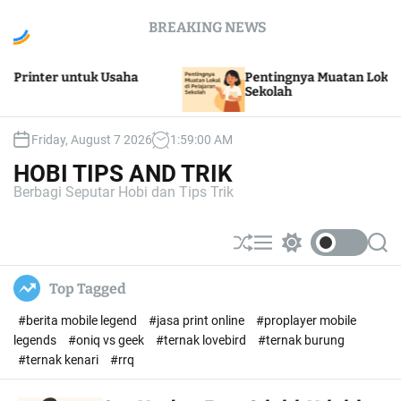
S
BREAKING NEWS
k
i
p
ter untuk Usaha
Pentingnya Muatan Lokal di Pela
t
Sekolah
o
c
Friday, August 7 2026
1
:
59
:
01
AM
o
n
HOBI TIPS AND TRIK
t
Berbagi Seputar Hobi dan Tips Trik
e
n
t
S
M
S
S
h
e
w
e
u
n
i
a
Top Tagged
ff
u
t
r
l
c
c
#berita mobile legend
#jasa print online
#proplayer mobile
e
h
h
c
legends
#oniq vs geek
#ternak lovebird
#ternak burung
o
#ternak kenari
#rrq
l
o
r