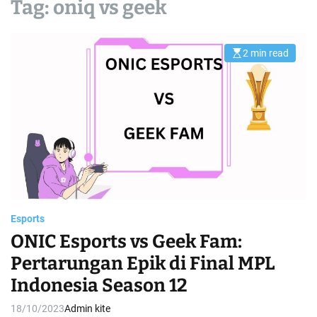
Tag:
oniq vs geek
2 min read
E
s
t
i
m
a
t
e
d
r
e
a
d
t
i
m
e
Esports
ONIC Esports vs Geek Fam:
Pertarungan Epik di Final MPL
Indonesia Season 12
18/10/2023
Admin kite