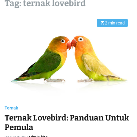
Tag:
ternak lovebird
2 min read
E
s
t
i
m
a
t
e
d
r
e
a
d
t
i
m
e
Ternak
Ternak Lovebird: Panduan Untuk
Pemula