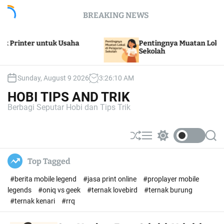
S
BREAKING NEWS
k
i
p
nter untuk Usaha
Pentingnya Muatan Lokal di Pel
t
Sekolah
o
c
Sunday, August 9 2026
3
:
26
:
11
AM
o
n
HOBI TIPS AND TRIK
t
Berbagi Seputar Hobi dan Tips Trik
e
n
t
S
M
S
S
h
e
w
e
u
n
i
a
Top Tagged
ff
u
t
r
l
c
c
#berita mobile legend
#jasa print online
#proplayer mobile
e
h
h
c
legends
#oniq vs geek
#ternak lovebird
#ternak burung
o
#ternak kenari
#rrq
l
o
r