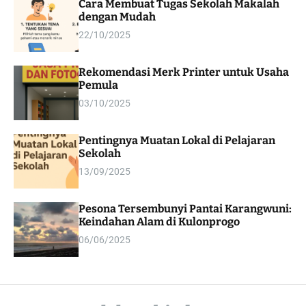
Cara Membuat Tugas Sekolah Makalah
m
dengan Mudah
o
d
22/10/2025
e
Rekomendasi Merk Printer untuk Usaha
Pemula
03/10/2025
Pentingnya Muatan Lokal di Pelajaran
Sekolah
13/09/2025
Pesona Tersembunyi Pantai Karangwuni:
Keindahan Alam di Kulonprogo
06/06/2025